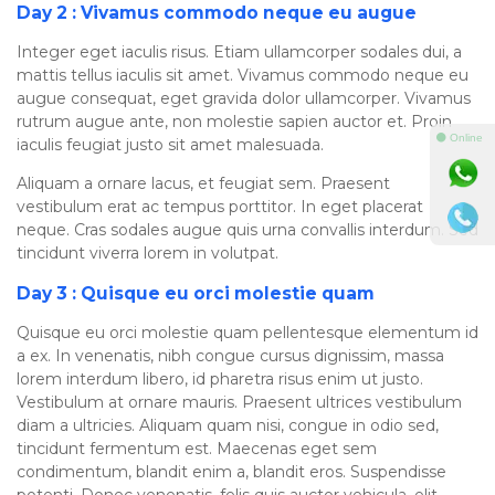
Day 2 : Vivamus commodo neque eu augue
Integer eget iaculis risus. Etiam ullamcorper sodales dui, a
mattis tellus iaculis sit amet. Vivamus commodo neque eu
augue consequat, eget gravida dolor ullamcorper. Vivamus
rutrum augue ante, non molestie sapien auctor et. Proin
⚫ Online
iaculis feugiat justo sit amet malesuada.
Aliquam a ornare lacus, et feugiat sem. Praesent
vestibulum erat ac tempus porttitor. In eget placerat
neque. Cras sodales augue quis urna convallis interdum. Sed
tincidunt viverra lorem in volutpat.
Day 3 : Quisque eu orci molestie quam
Quisque eu orci molestie quam pellentesque elementum id
a ex. In venenatis, nibh congue cursus dignissim, massa
lorem interdum libero, id pharetra risus enim ut justo.
Vestibulum at ornare mauris. Praesent ultrices vestibulum
diam a ultricies. Aliquam quam nisi, congue in odio sed,
tincidunt fermentum est. Maecenas eget sem
condimentum, blandit enim a, blandit eros. Suspendisse
potenti. Donec venenatis, felis quis auctor vehicula, elit