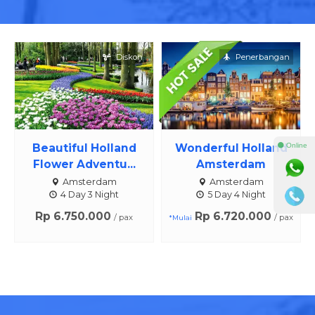
Diskon
Penerbangan
Beautiful Holland
Wonderful Holland
⚫ Online
Flower Adventu...
Amsterdam
Amsterdam
Amsterdam
4 Day 3 Night
5 Day 4 Night
Rp 6.750.000
Rp 6.720.000
/ pax
/ pax
*Mulai