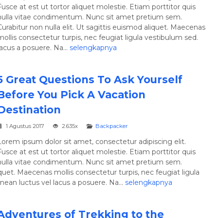
Fusce at est ut tortor aliquet molestie. Etiam porttitor quis
Paris
7 Day 6 Night
Amste
nulla vitae condimentum. Nunc sit amet pretium sem.
Rp 8.750.000
/ pax
*Mulai
Curabitur non nulla elit. Ut sagittis euismod aliquet. Maecenas
mollis consectetur turpis, nec feugiat ligula vestibulum sed.
acus a posuere. Na...
selengkapnya
5 Great Questions To Ask Yourself
Before You Pick A Vacation
Destination
1 Agustus 2017
2.635x
Backpacker
Lorem ipsum dolor sit amet, consectetur adipiscing elit.
Fusce at est ut tortor aliquet molestie. Etiam porttitor quis
nulla vitae condimentum. Nunc sit amet pretium sem.
liquet. Maecenas mollis consectetur turpis, nec feugiat ligula
ean luctus vel lacus a posuere. Na...
selengkapnya
Adventures of Trekking to the