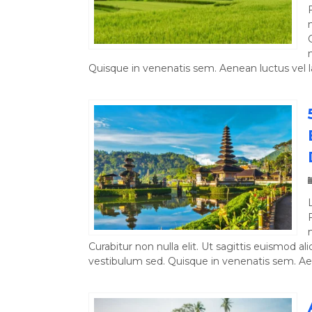
Giz...
Paris
3 Day 2 Night
ypt
5 Day 4 Night
Rp 4.750.000
/ pax
p 7.750.000
/ pax
Quisque in venenatis sem. Aenean luctus vel l
Curabitur non nulla elit. Ut sagittis euismod a
vestibulum sed. Quisque in venenatis sem. Aen