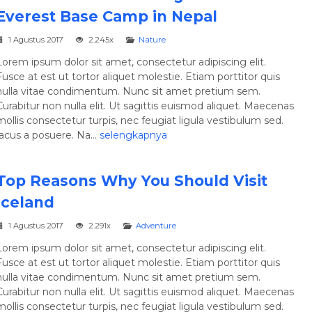
Everest Base Camp in Nepal
1 Agustus 2017
2.245x
Nature
Lorem ipsum dolor sit amet, consectetur adipiscing elit.
Fusce at est ut tortor aliquet molestie. Etiam porttitor quis
nulla vitae condimentum. Nunc sit amet pretium sem.
Curabitur non nulla elit. Ut sagittis euismod aliquet. Maecenas
mollis consectetur turpis, nec feugiat ligula vestibulum sed.
acus a posuere. Na...
selengkapnya
Top Reasons Why You Should Visit
Iceland
1 Agustus 2017
2.291x
Adventure
Lorem ipsum dolor sit amet, consectetur adipiscing elit.
Fusce at est ut tortor aliquet molestie. Etiam porttitor quis
nulla vitae condimentum. Nunc sit amet pretium sem.
Curabitur non nulla elit. Ut sagittis euismod aliquet. Maecenas
mollis consectetur turpis, nec feugiat ligula vestibulum sed.