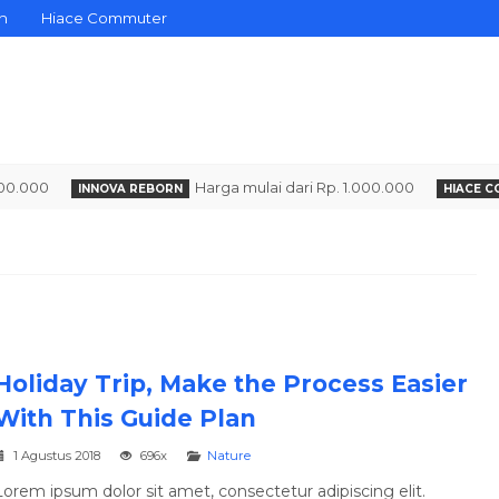
n
Hiace Commuter
000
Harga mulai dari Rp. 1.000.000
INNOVA REBORN
HIACE COMM
Penerbangan
Holiday Trip, Make the Process Easier
With This Guide Plan
1 Agustus 2018
696x
Nature
Amazing Europe Express Tour
Wonderful
Lorem ipsum dolor sit amet, consectetur adipiscing elit.