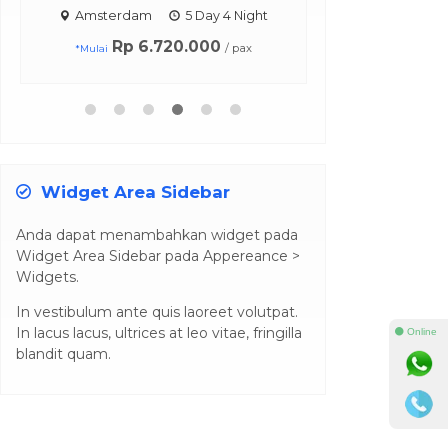
Be...
rdam
5 Day 4 Night
Bali
4 Day 3 Night
Rp 6.720.000
/ pax
Rp 5.720.000
/ pax
*Mulai
Widget Area Sidebar
Anda dapat menambahkan widget pada
Widget Area Sidebar pada Appereance >
Widgets.
In vestibulum ante quis laoreet volutpat.
In lacus lacus, ultrices at leo vitae, fringilla
⚫ Online
blandit quam.