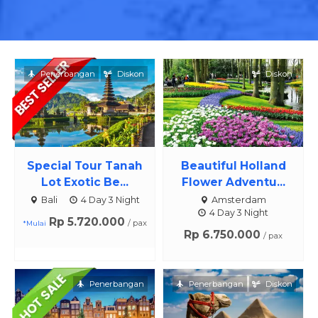
Penerbangan
Diskon
Diskon
Special Tour Tanah
Beautiful Holland
Lot Exotic Be...
Flower Adventu...
Bali
4 Day 3 Night
Amsterdam
4 Day 3 Night
Rp 5.720.000
/ pax
*Mulai
Rp 6.750.000
/ pax
Penerbangan
Penerbangan
Diskon