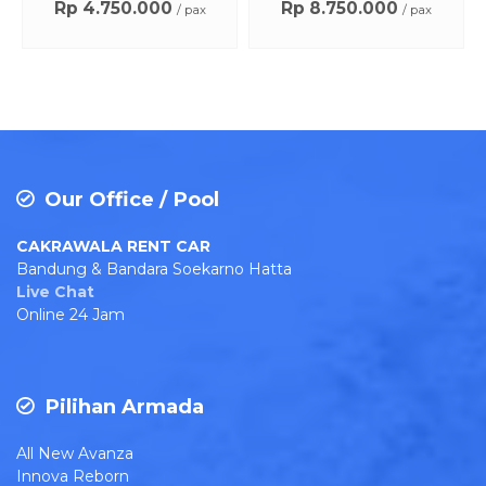
Rp 4.750.000
Rp 8.750.000
/ pax
/ pax
Our Office / Pool
CAKRAWALA RENT CAR
Bandung & Bandara Soekarno Hatta
Live Chat
Online 24 Jam
Pilihan Armada
All New Avanza
Innova Reborn