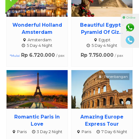
⚫ Online
Wonderful Holland
Beautiful Egypt -
Amsterdam
Pyramid Of Giz...
Amsterdam
Egypt
5 Day 4 Night
5 Day 4 Night
Rp 6.720.000
Rp 7.750.000
/ pax
/ pax
*Mulai
Penerbangan
Romantic Paris in
Amazing Europe
Love
Express Tour
Paris
3 Day 2 Night
Paris
7 Day 6 Night